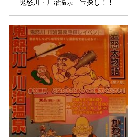
鬼怒川・川治温泉 宝探し！！