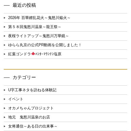
最近の投稿
2026年 百華繚乱花火～鬼怒川焔火～
第５８回鬼怒川温泉～龍王祭～
夜桜ライトアップ～鬼怒川万華鏡～
ゆらら丸京の公式PR動画を公開しました！
紅葉ゴンドラ
ﾊﾝﾀｰﾏｳﾝﾃﾝ塩原
カテゴリー
U字工事ネタを訪ねる体験記
イベント
オカメちゃんプロジェクト
地元 鬼怒川温泉のお店
女将通信～ある日の出来事～