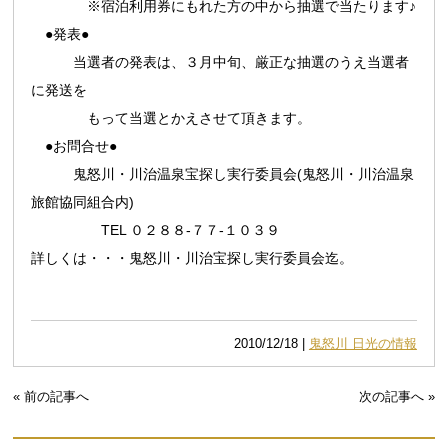
※宿泊利用券にもれた方の中から抽選で当たります♪
●発表●
当選者の発表は、３月中旬、厳正な抽選のうえ当選者
に発送を
もって当選とかえさせて頂きます。
●お問合せ●
鬼怒川・川治温泉宝探し実行委員会(鬼怒川・川治温泉
旅館協同組合内)
TEL ０２８８-７７-１０３９
詳しくは・・・
鬼怒川・川治宝探し実行委員会
迄。
2010/12/18 |
鬼怒川 日光の情報
« 前の記事へ
次の記事へ »