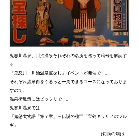
鬼怒川温泉、川治温泉それぞれの名所を巡って暗号を解読す
る
『鬼怒川・川治温泉宝探し』イベントが開催です。
それぞれ温泉街をぐるっと一周できるコースになっておりま
すので、
温泉街散策にはピッタリです。
鬼怒川温泉では、
『鬼怒太物語「第７章」～伝説の秘宝「宝剣キリサメのツル
ギ」
(切雨の剣)を