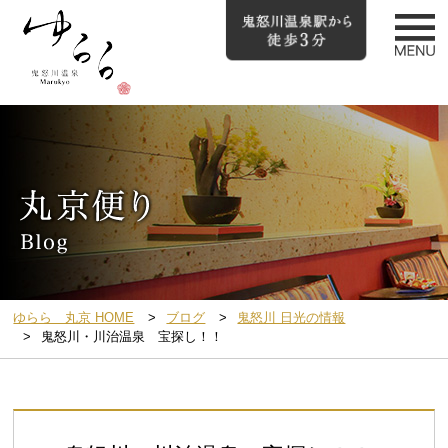
ゆらら 丸京 HOME
ブログ
鬼怒川 日光の情報
鬼怒川・川治温泉 宝探し！！