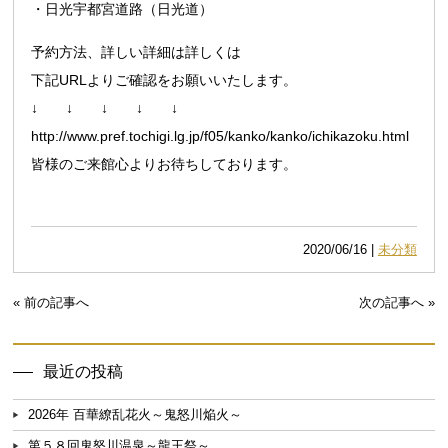
・日光宇都宮道路（日光道）
予約方法、詳しい詳細は詳しくは
下記URLよりご確認をお願いいたします。
↓ ↓ ↓ ↓ ↓
http://www.pref.tochigi.lg.jp/f05/kanko/kanko/ichikazoku.html
皆様のご来館心よりお待ちしております。
2020/06/16 |
未分類
« 前の記事へ
次の記事へ »
最近の投稿
2026年 百華繚乱花火～鬼怒川焔火～
第５８回鬼怒川温泉～龍王祭～