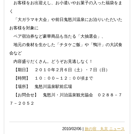
お客様をお出迎えし、お小遣いやお菓子の入った福袋をま
く
「大ガラマキ大会」や前日鬼怒川温泉にお泊りいただいた
お客様を対象に
ペア宿泊券など豪華商品も当たる「大抽選会」、
地元の食材を生かした「チタケご飯」や「鴨汁」の大試食
会など
内容盛りだくさん。どうぞお見逃しなく！
【期日】 ２０１０年２月６日（土）・７日（日）
【時間】 １０：００～１２：００頃まで
【場所】 鬼怒川温泉駅前広場
【お問合せ】 鬼怒川・川治温泉観光協会 ０２８８－７
７－２０５２
2010/02/06 |
旅の宿 丸京 ニュース