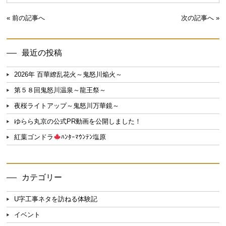
« 前の記事へ
次の記事へ »
最近の投稿
2026年 百華繚乱花火～鬼怒川焔火～
第５８回鬼怒川温泉～龍王祭～
夜桜ライトアップ～鬼怒川万華鏡～
ゆらら丸京の公式PR動画を公開しました！
紅葉ゴンドラ
ﾊﾝﾀｰﾏｳﾝﾃﾝ塩原
カテゴリー
U字工事ネタを訪ねる体験記
イベント