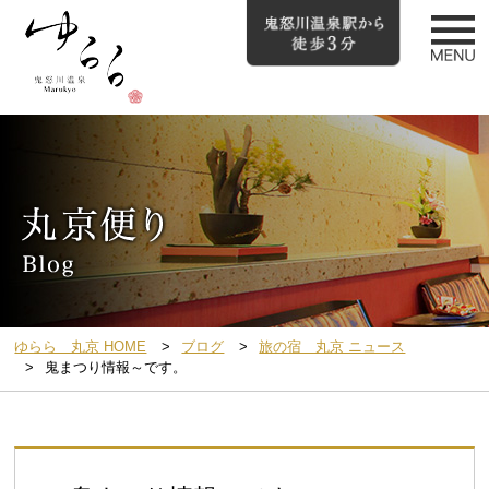
ゆらら 丸京 HOME
ブログ
旅の宿 丸京 ニュース
鬼まつり情報～です。