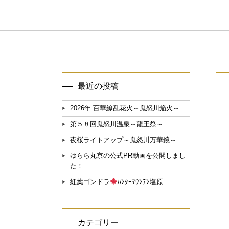
最近の投稿
2026年 百華繚乱花火～鬼怒川焔火～
第５８回鬼怒川温泉～龍王祭～
夜桜ライトアップ～鬼怒川万華鏡～
ゆらら丸京の公式PR動画を公開しまし
た！
紅葉ゴンドラ
ﾊﾝﾀｰﾏｳﾝﾃﾝ塩原
カテゴリー