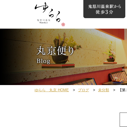
ゆらら 丸京 HOME
ブログ
未分類
【第