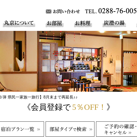
３弾 県民一家族一旅行】8月末まで再延長♪♪
《会員登録で
5％OFF！
》