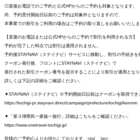
◎直接お電話でのご予約と公式HPからのご予約も対象となります。
尚、予約受付開始日以前のご予約は対象外となりますので、
本事業での割引をご利用の場合はご予約の取り直しをお願いいたしま
【直接のお電話または公式HPからのご予約で割引を利用される方】
予約が完了した時点では割引は適用されません。
予約後STAYNAVI（ステイナビ）サービスに移動し、割引の手続き
クーポン発行後、フロントにSTAYNAVI（ステイナビ）で
発行された割引クーポン番号を提示することにより割引が適用となり
詳しくは下記の詳細をご確認ください。
▼STAYNAVI（ステイナビ）※予約開始日以前はクーポンを取得でき
https://tochigi-pr.staynavi.direct/campaign/prefecture/tochigi/kenmin
▼「第３弾県民一家族一旅行」詳細はこちらをご確認ください。
https://www.onetravel-tochigi.jp/
皆様のご予約心よりお待ちしております。<m(__)m>