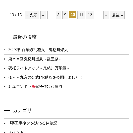
10
10 / 15
« 先頭
«
...
8
9
11
12
...
»
最後 »
最近の投稿
2026年 百華繚乱花火～鬼怒川焔火～
第５８回鬼怒川温泉～龍王祭～
夜桜ライトアップ～鬼怒川万華鏡～
ゆらら丸京の公式PR動画を公開しました！
紅葉ゴンドラ
ﾊﾝﾀｰﾏｳﾝﾃﾝ塩原
カテゴリー
U字工事ネタを訪ねる体験記
イベント