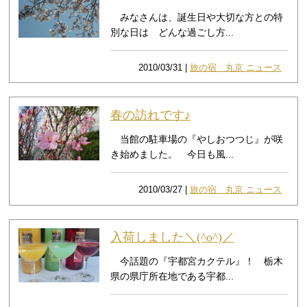
みなさんは、誕生日や大切な方との特
別な日は どんな過ごし方...
2010/03/31 |
旅の宿 丸京 ニュース
春の訪れです♪
当館の駐車場の『やしおつつじ』が咲
き始めました。 今日も風...
2010/03/27 |
旅の宿 丸京 ニュース
入荷しました＼(^o^)／
今話題の『宇都宮カクテル』！ 栃木
県の県庁所在地である宇都...