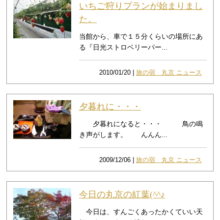
いちご狩りプランが始まりまし
た。
当館から、車で１５分くらいの場所にあ
る『日光ストロベリーパー...
2010/01/20 |
旅の宿 丸京 ニュース
夕暮れに・・・
夕暮れになると・・・ 鳥の鳴
き声がします。 んんん...
2009/12/06 |
旅の宿 丸京 ニュース
今日の丸京の紅葉(^^♪
今日は、すんごくあったかくていい天