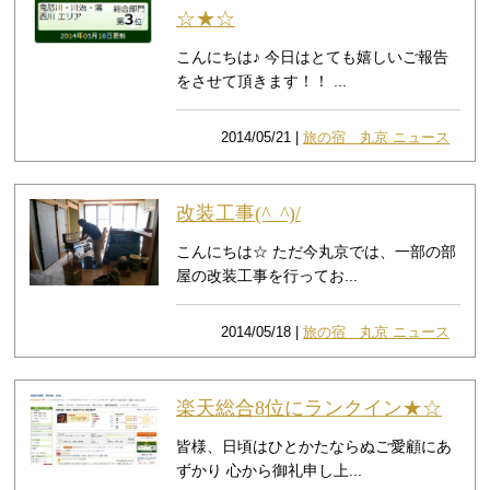
☆★☆
こんにちは♪ 今日はとても嬉しいご報告
をさせて頂きます！！ ...
2014/05/21 |
旅の宿 丸京 ニュース
改装工事(^_^)/
こんにちは☆ ただ今丸京では、一部の部
屋の改装工事を行ってお...
2014/05/18 |
旅の宿 丸京 ニュース
楽天総合8位にランクイン★☆
皆様、日頃はひとかたならぬご愛顧にあ
ずかり 心から御礼申し上...