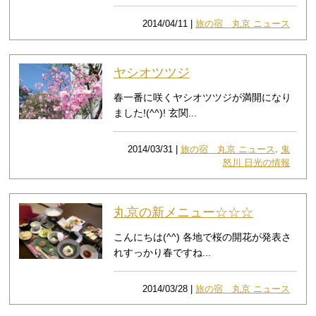
2014/04/11 |
旅の宿 丸京 ニュース
ヤシオツツジ
春一番に咲くヤシオツツジが満開になり
ました!(^^)! 玄関...
2014/03/31 |
旅の宿 丸京 ニュース
.
鬼
怒川 日光の情報
丸京の新メニュー☆☆☆
こんにちは(^^) 各地で桜の開花が発表さ
れすっかり春ですね...
2014/03/28 |
旅の宿 丸京 ニュース