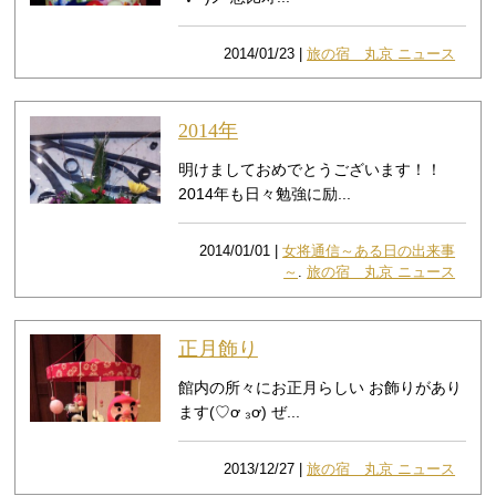
2014/01/23 |
旅の宿 丸京 ニュース
2014年
明けましておめでとうございます！！
2014年も日々勉強に励...
2014/01/01 |
女将通信～ある日の出来事
～
.
旅の宿 丸京 ニュース
正月飾り
館内の所々にお正月らしい お飾りがあり
ます(♡ơ ₃ơ) ぜ...
2013/12/27 |
旅の宿 丸京 ニュース