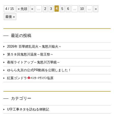
4
4 / 15
« 先頭
«
...
2
3
5
6
...
10
...
»
最後 »
最近の投稿
2026年 百華繚乱花火～鬼怒川焔火～
第５８回鬼怒川温泉～龍王祭～
夜桜ライトアップ～鬼怒川万華鏡～
ゆらら丸京の公式PR動画を公開しました！
紅葉ゴンドラ
ﾊﾝﾀｰﾏｳﾝﾃﾝ塩原
カテゴリー
U字工事ネタを訪ねる体験記