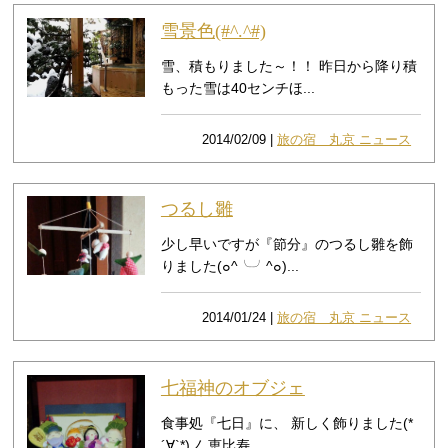
雪景色(#^.^#)
雪、積もりました～！！ 昨日から降り積
もった雪は40センチほ...
2014/02/09 |
旅の宿 丸京 ニュース
つるし雛
少し早いですが『節分』のつるし雛を飾
りました(๐^╰╯^๐)...
2014/01/24 |
旅の宿 丸京 ニュース
七福神のオブジェ
食事処『七日』に、 新しく飾りました(*
´∀`*)ノ 恵比寿...