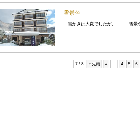
雪景色
雪かきは大変でしたが、 雪景色は
7 / 8
« 先頭
«
...
4
5
6