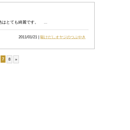
とても綺麗です。 ...
2011/01/21 |
駆けだしオヤジのつぶやき
7
8
»