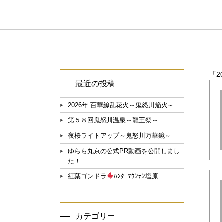
「2
最近の投稿
2026年 百華繚乱花火～鬼怒川焔火～
第５８回鬼怒川温泉～龍王祭～
夜桜ライトアップ～鬼怒川万華鏡～
ゆらら丸京の公式PR動画を公開しまし
た！
紅葉ゴンドラ
ﾊﾝﾀｰﾏｳﾝﾃﾝ塩原
カテゴリー