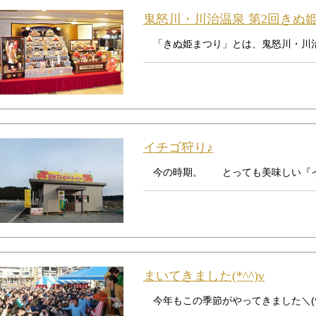
鬼怒川・川治温泉 第2回きぬ
「きぬ姫まつり」とは、鬼怒川・川治温
イチゴ狩り♪
今の時期。 とっても美味しい『イチ
まいてきました(*^^)v
今年もこの季節がやってきました＼(^o