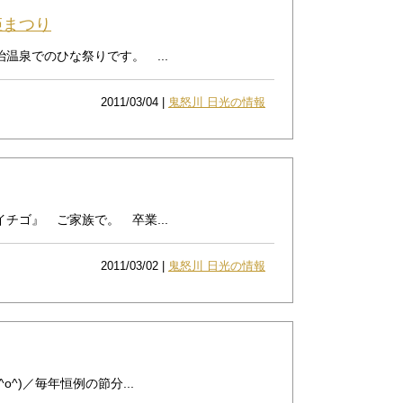
姫まつり
泉でのひな祭りです。 ...
2011/03/04 |
鬼怒川 日光の情報
ゴ』 ご家族で。 卒業...
2011/03/02 |
鬼怒川 日光の情報
^)／毎年恒例の節分...