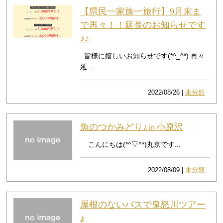
【県民一家族一旅行】9月末ま
で再々！！延長のお知らせです
♪♪
皆様に嬉しいお知らせです(*^_^*) 再々
延...
2022/08/26 |
未分類
魚のつかみどり♪㏌小原沢
こんにちは(*^▽^*)丸京です...
2022/08/09 |
未分類
屋根のないバスで鬼怒川ツアー
♪