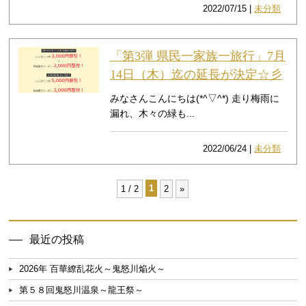
2022/07/15 |
未分類
「第3弾 県民一家族一旅行」7月
14日（木）迄の延長が決定☆彡
みなさんこんにちは(*^▽^*) 走り梅雨に
漏れ、木々の緑も...
2022/06/24 |
未分類
1
1 / 2
2
»
最近の投稿
2026年 百華繚乱花火～鬼怒川焔火～
第５８回鬼怒川温泉～龍王祭～