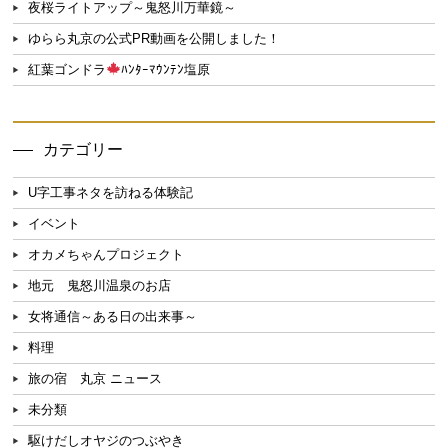
夜桜ライトアップ～鬼怒川万華鏡～
ゆらら丸京の公式PR動画を公開しました！
紅葉ゴンドラ
ﾊﾝﾀｰﾏｳﾝﾃﾝ塩原
カテゴリー
U字工事ネタを訪ねる体験記
イベント
オカメちゃんプロジェクト
地元 鬼怒川温泉のお店
女将通信～ある日の出来事～
料理
旅の宿 丸京 ニュース
未分類
駆けだしオヤジのつぶやき