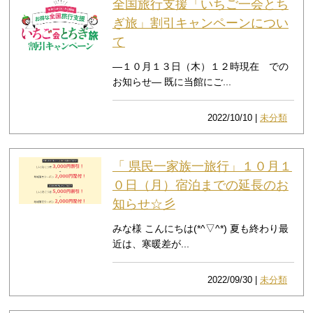
全国旅行支援「いちご一会とち
ぎ旅」割引キャンペーンについ
て
—１０月１３日（木）１２時現在 での
お知らせ— 既に当館にご...
2022/10/10 |
未分類
「 県民一家族一旅行」１０月１
０日（月）宿泊までの延長のお
知らせ☆彡
みな様 こんにちは(*^▽^*) 夏も終わり最
近は、寒暖差が...
2022/09/30 |
未分類